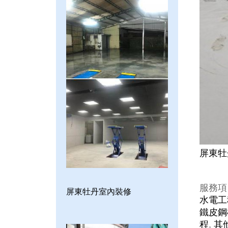
屏東牡
服務項
屏東牡丹室內裝修
水電工
鐵皮鋼
程
,
其