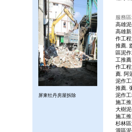
服務區
高雄泥
高雄新
作工程
推薦
,
區泥作
工推薦
作工程
薦
,
阿
泥作工
推薦
,
泥作工
屏東牡丹房屋拆除
施工推
大樹泥
施工推
杉林區
源區泥