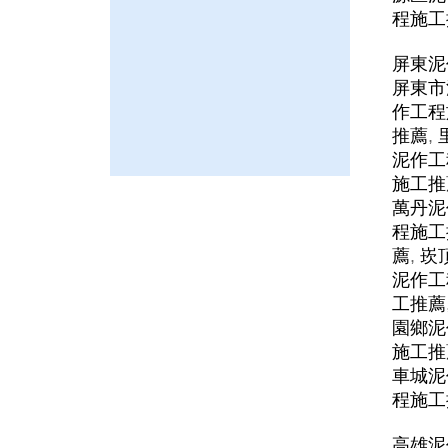
程施工
屏東泥
屏東市
作工程
推薦
,
泥作工
施工推
萬丹泥
程施工
薦
,
崁
泥作工
工推薦
園鄉泥
施工推
車城泥
程施工
高雄泥