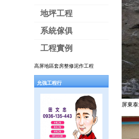
地坪工程
系統傢俱
工程實例
高屏地區套房整修泥作工程
允強工程行
屏東泰