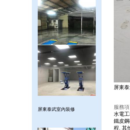
屏東泰
服務項
屏東泰武室內裝修
水電工
鐵皮鋼
程
,
其