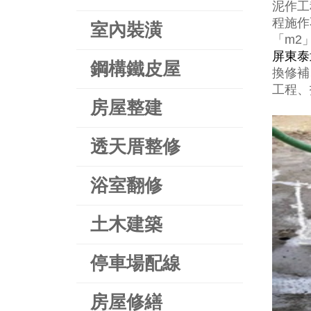
泥作工
程施作
室內裝潢
「m2
屏東泰
鋼構鐵皮屋
換修補
工程、
房屋整建
透天厝整修
浴室翻修
土木建築
停車場配線
房屋修繕