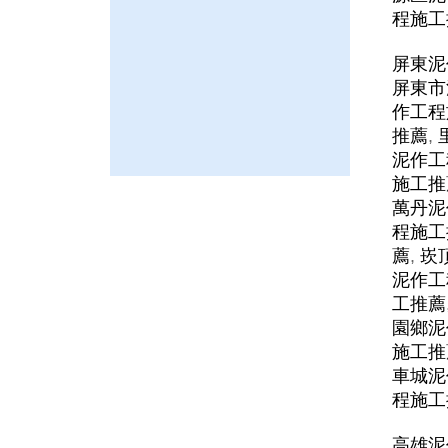
程施工
屏東泥
屏東市
作工程
推薦
,
泥作工
施工推
萬丹泥
程施工
薦
,
崁
泥作工
工推薦
園鄉泥
施工推
車城泥
程施工
高雄泥