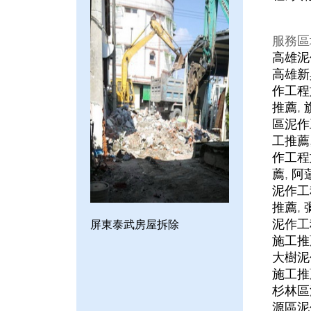
服務區
高雄泥
高雄新
作工程
推薦
,
區泥作
工推薦
作工程
薦
,
阿
泥作工
推薦
,
泥作工
屏東泰武房屋拆除
施工推
大樹泥
施工推
杉林區
源區泥