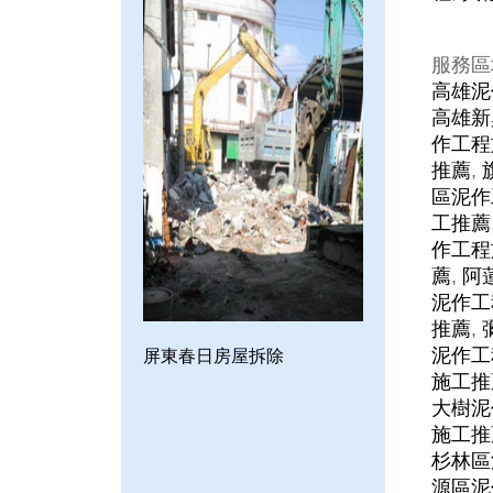
服務區
高雄泥
高雄新
作工程
推薦
,
區泥作
工推薦
作工程
薦
,
阿
泥作工
推薦
,
泥作工
屏東春日房屋拆除
施工推
大樹泥
施工推
杉林區
源區泥