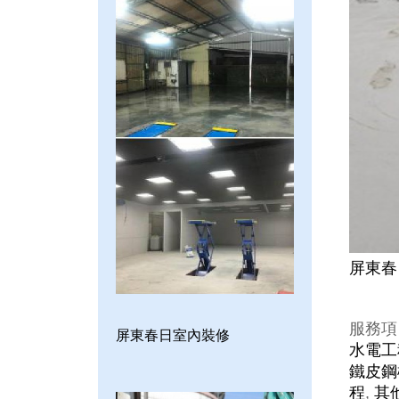
屏東春
服務項
屏東春日室內裝修
水電工
鐵皮鋼
程
,
其