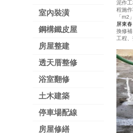
泥作工
程施作
室內裝潢
「m2
屏東春
鋼構鐵皮屋
換修補
工程、
房屋整建
透天厝整修
浴室翻修
土木建築
停車場配線
房屋修繕