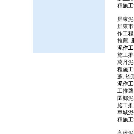
程施工
屏東泥
屏東市
作工程
推薦
,
泥作工
施工推
萬丹泥
程施工
薦
,
崁
泥作工
工推薦
園鄉泥
施工推
車城泥
程施工
高雄泥