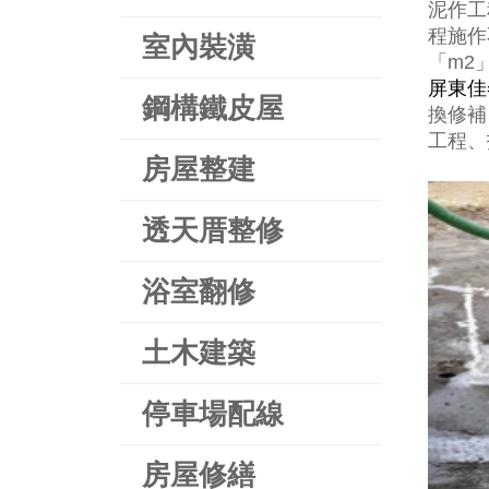
泥作工
程施作
室內裝潢
「m2
屏東佳
鋼構鐵皮屋
換修補
工程、
房屋整建
透天厝整修
浴室翻修
土木建築
停車場配線
房屋修繕