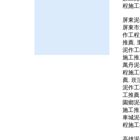
程施工
屏東泥
屏東市
作工程
推薦
,
泥作工
施工推
萬丹泥
程施工
薦
,
崁
泥作工
工推薦
園鄉泥
施工推
車城泥
程施工
高雄泥