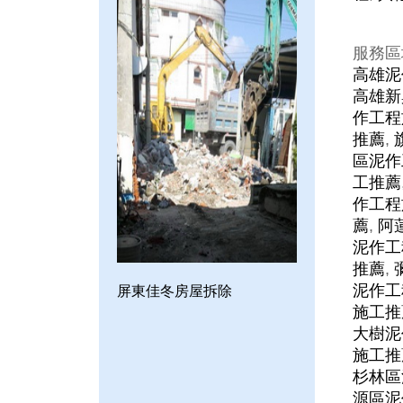
服務區
高雄泥
高雄新
作工程
推薦
,
區泥作
工推薦
作工程
薦
,
阿
泥作工
推薦
,
泥作工
屏東佳冬房屋拆除
施工推
大樹泥
施工推
杉林區
源區泥