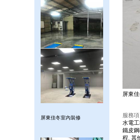
屏東佳
服務項
屏東佳冬室內裝修
水電工
鐵皮鋼
程
,
其