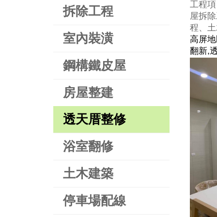
工程項
拆除工程
屋拆除
程、土
室內裝潢
高屏地
翻新,
鋼構鐵皮屋
房屋整建
透天厝整修
浴室翻修
土木建築
停車場配線