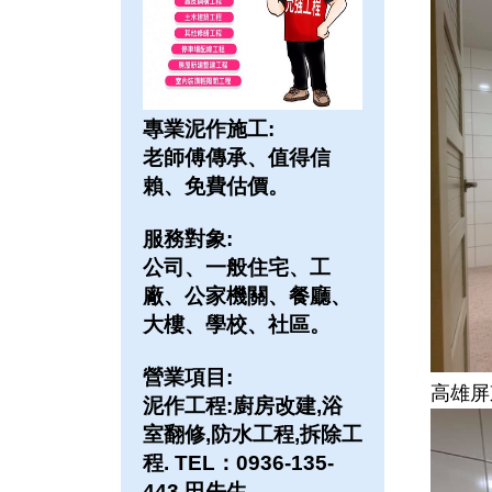
專業泥作施工:
老師傅傳承、值得信
賴、免費估價。
服務對象:
公司、一般住宅、工
廠、公家機關、餐廳、
大樓、學校、社區。
營業項目:
高雄屏
泥作工程:廚房改建,浴
室翻修,防水工程,拆除工
程. TEL：0936-135-
443 田先生