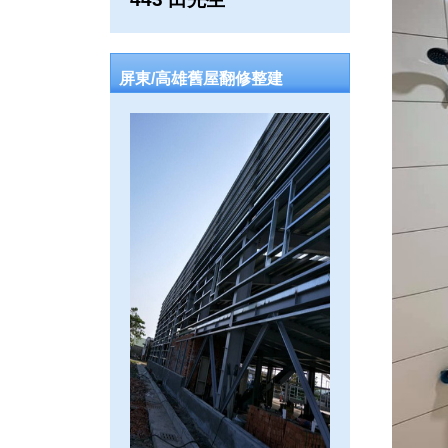
屏東/高雄舊屋翻修整建