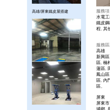
服務項
高雄/屏東鐵皮屋搭建
水電工
鐵皮鋼
程
,
其
服務區
高雄
新興區
區
,
楠
蓮區
,
鳳山區
區
,
內
區
。
屏東
屏東市
埔鄉
,