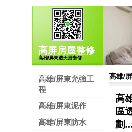
高屏房屋整修
高雄/屏東透天厝翻修
高雄/
高雄/屏東允強工
程
高
高雄/屏東泥作
區
高雄/屏東防水
劃.